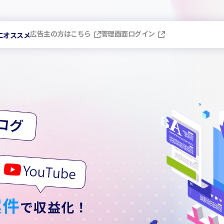
。
広告主の方はこちら
管理画面ログイン
にオススメ
案件
で収益化！