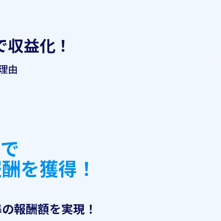
で収益化！
理由
度で
報酬を獲得！
準の報酬額を実現！