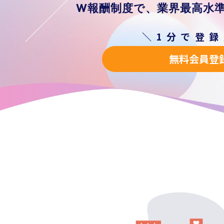
W報酬制度で、
業界最高水
＼1分で登
無料会員登